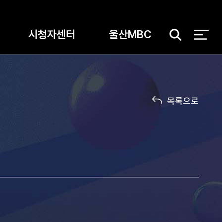
시청자센터
울산MBC
검
색
목록으로