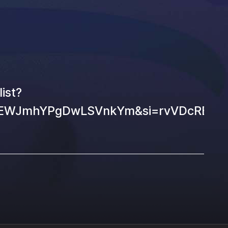
ist?
sZEWJmhYPgDwLSVnkYm&si=rvVDcREA7