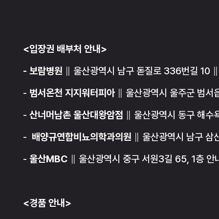
<입장권 배부처 안내>
- 보람병원
∥ 울산광역시 남구 돋질로 336번길 10 ∥ 0
-
범서온천 지지워터피아
∥ 울산광역시 울주군 범서읍 두
-
산너머남촌 울산대왕암점
∥ 울산광역시 동구 해수욕장7
-
배양규연합비뇨의학과의원
∥ 울산광역시 남구 삼산로 
-
울산MBC
∥ 울산광역시 중구 서원3길 65, 1층 안내
<경품 안내>