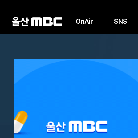
OnAir
SNS