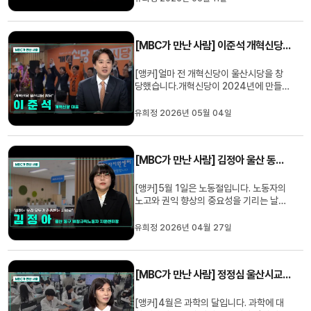
이야기 나눠 보겠습니다. 회장님 안녕하십
니까.1. 먼저 취임하신 소감을 간략히 듣고
싶습니다.우리 울산이 따뜻한 나눔이 살아
[MBC가 만난 사람] 이준석 개혁신당 대표
숨쉬는 복지 도시로 거듭나...
[앵커]얼마 전 개혁신당이 울산시당을 창
당했습니다.개혁신당이 2024년에 만들어
진 이후 2년 만인데요.MBC가 만난 사람,
오늘은 개혁신당의 이준석 당 대표와 함께
유희정 2026년 05월 04일
이야기 나눠보겠습니다. 안녕하십니까?1.
요새 울산에 자주 오시는 것 같습니다.네.
저희 울산시당이 창당을 하면서 사실 울산
[MBC가 만난 사람] 김정아 울산 동구 비정규직노동자 지원센터장
지역 주민들도 많이 만나고,울...
[앵커]5월 1일은 노동절입니다. 노동자의
노고와 권익 향상의 중요성을 기리는 날인
데요.오늘은 울산 동구 비정규직센터의 김
정아 센터장 모시고 이 노동절의 의미에 대
유희정 2026년 04월 27일
해서 함께 이야기 나눠보겠습니다. 안녕하
십니까? (인사)1. 최근 노동절에 많은 변화
가 있었습니다. 명칭이 '근로자의 날'에서
[MBC가 만난 사람] 정정심 울산시교육청 미래교육과 장학사
'노동절'로 바뀌었고요. ...
[앵커]4월은 과학의 달입니다. 과학에 대