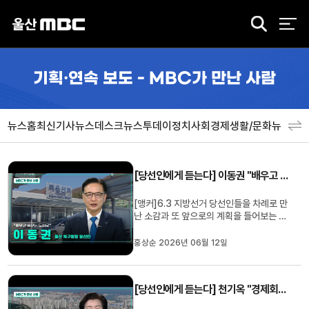
검
색
기획·연속 보도 - MBC가 만난 사람
뉴스홈
최신기사
뉴스데스크
뉴스투데이
정치
사회
경제
생활/문화
뉴스특
[당선인에게 듣는다] 이동권 "배우고 꿈꾸는 도시로"
[앵커]6.3 지방선거 당선인들을 차례로 만
난 소감과 또 앞으로의 계획을 들어보는 시
간입니다.이동권 북구청장 당선인과 함께
하겠습니다.[리포트]Q1. 소감 한 말씀해 주
홍상순 2026년 06월 12일
십시오.무엇보다 저를 다시 북구청장으로
선택해 주신 북구 주민 여러분께 진심으로
감사드립니다. 이번 당선은 이동권 개인의
[당선인에게 듣는다] 천기옥 "경제회복 우선"
승리가 아니라 더 나은 ...