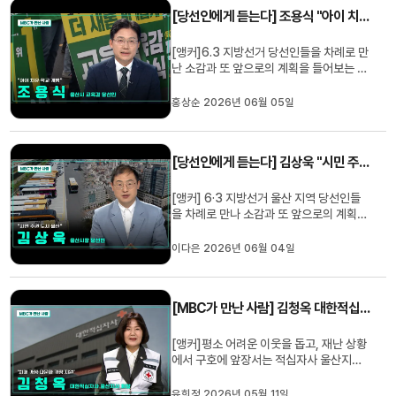
저에게 중구를 위해 다시 한번 일할 수 있는
[당선인에게 듣는다] 조용식 "아이 치유·학교 개방"
기회를 주신 주민 주민...
[앵커]6.3 지방선거 당선인들을 차례로 만
난 소감과 또 앞으로의 계획을 들어보는 시
간입니다.조용식 울산시 교육감 당선인과
함께 하겠습니다.[리포트]Q. 안녕하십니
홍상순 2026년 06월 05일
까. 우선은 축하드립니다. 많은 축하를 받으
셨겠지만, 소감 한 말씀 듣겠습니다.울산
시민 여러분 감사드립니다. 지난 8년간 울
[당선인에게 듣는다] 김상욱 "시민 주권 도시 울산"
산 교육이 변화한 것에 대해...
[앵커] 6·3 지방선거 울산 지역 당선인들
을 차례로 만나 소감과 또 앞으로의 계획을
들어보는 시간입니다.첫 순서로 김상욱 울
산시장 당선인과 함께 하겠습니다.Q. 당선
이다은 2026년 06월 04일
소감은? 이번 선거를 통해서 시민들께서
준엄한 명령을 내리셨다고 생각합니다. 시
민 중심으로 공정하고 청렴하고 깨끗한. 개
[MBC가 만난 사람] 김청옥 대한적십자사 울산지사 회장
방되고 시민의 기본 삶이 ...
[앵커]평소 어려운 이웃을 돕고, 재난 상황
에서 구호에 앞장서는 적십자사 울산지사
에 새 회장이 취임했습니다. MBC가 만난
사람, 오늘은 김청옥 신임 회장님 모시고
유희정 2026년 05월 11일