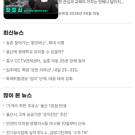
한 관심과 교육의 가치는 언제나 달라지지
않습니다만,특히 요즘은 첨단 과학기술이
빠르게 발달하는 만큼 그 중요성이 더 커지
유희정 2026년 04월 13일
는 것 같습니다.MBC가 만난 사람, 오늘은
울산시교육청 미래교육과의 정정심 장학사
님 모시고 이야기 나눠 보겠습니다. 안녕하
최신뉴스
십니까.1. 4월 과학의 달을...
농촌 찾아가는 '왕진버스'‥확대 시행
울산에 영재학교 유치할 수 있을까?
중구 CCTV관제센터, 실종 아동 25분 만에 찾아
입추에도 폭염 '강한 자외선'‥내일 25~33도
화재위험경보 '심각' 단계‥대응 태세 강화
많이 본 뉴스
'가격이 착한 주유소' 울산 1호점 탄생
울산시, 3개 공공기관 '조직진단' 추진
안전띠 미착용·방향지시등 미사용 10월부터 단속
전기공사업체 실적 6%↓‥금양그린파워 '수주 1위'