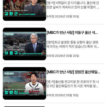
[앵 커]식목일이 곧 다가옵니다. 울산에 건
조한 날씨가 계속되고 있어 산불 위험이 여
전히 높습니다. 특히 작년 이맘때 울주군에
서 대형 산불이 높던 만큼 각별히 주의해야
유희정 2026년 03월 30일
할 텐데요. MBC가 만난 사람, 오늘은 울산
시 녹지공원과의 김환근 산림팀장과 함께
관련 정책 알아보겠습니다. 안녕하십니까.
[MBC가 만난 사람] 이동구 울산 석유화학산업 발전로드맵 사업단장
1. 우리 시민들이라면 ...
[앵커]최근 발생한 중동 상황이 울산 경제
에 미치는 여파가 적지 않습니다.특히 석유
화학업계의 대응과 전략이 중요해졌는데
요.MBC가 만난 사람, 오늘은 울산 석유화
유희정 2026년 03월 23일
학산업 발전 로드맵 사업단의 이동구 단장
님과 이야기 나눠 보겠습니다. 단장님 안녕
하십니까.1. 최근 중동 상황으로 인해 국제
[MBC가 만난 사람] 장원진 울산웨일즈 감독
유가와 우리 환율의 변동성...
[앵 커]울산을 연고지로 한 프로야구 첫 시
민구단 울산웨일즈가 첫 시즌 개막을 앞두
고 있습니다. MBC가 만난 사람, 오늘은 울
산웨일즈의 장원진 감독님과 이야기 나눠
유희정 2026년 03월 15일
보겠습니다. 감독님 안녕하십니까. (인
사)1. 울산웨일즈의 첫 감독으로 부임하게