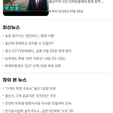
울산지역 구군 단체장들에게 향후 정책 방
향을 묻는 연속 기획을 준비했습니다.
MBC가 만난 사람, 박천동 북구청장님 모
유희정 2026년 01월 26일
시고 이야기 나눠보겠습니다.1. 먼저 시청
자 여러분께 새해를 맞아 인사 말씀 부탁드
립니다.시청자 여러분. 반갑습니다. 박천동
최신뉴스
북구청장입니다.2026년 새해 첫 날...
농촌 찾아가는 '왕진버스'‥확대 시행
울산에 영재학교 유치할 수 있을까?
중구 CCTV관제센터, 실종 아동 25분 만에 찾아
입추에도 폭염 '강한 자외선'‥내일 25~33도
화재위험경보 '심각' 단계‥대응 태세 강화
많이 본 뉴스
'가격이 착한 주유소' 울산 1호점 탄생
울산시, 3개 공공기관 '조직진단' 추진
안전띠 미착용·방향지시등 미사용 10월부터 단속
전기공사업체 실적 6%↓‥금양그린파워 '수주 1위'