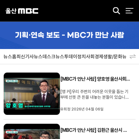
검
색
기획·연속 보도 - MBC가 만난 사람
뉴스홈
최신기사
뉴스데스크
뉴스투데이
정치
사회
경제
생활/문화
뉴스특
[MBC가 만난 사람] 양호영 울산사회복지공동모금회 사무처장
[앵 커]우리 주변의 어려운 이웃을 돕는 기
부에 선뜻 큰 돈을 내놓는 분들이 있습니다.
한편 이분들을 예우하는 명예의 전당이 전
국 최초로 울산에 생겼습니다. MBC가 만
유희정 2026년 04월 06일
난 사람, 오늘은 울산 사회복지공동모금회
양호영 사무처장 모시고 함께 이야기 나누
겠습니다. 안녕하십니까?1. '아너 소사이어
[MBC가 만난 사람] 김환근 울산시 녹지공원과 산림팀장
티'라고 하는데, 어떤 모...