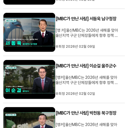
습니다.울산 동구문화원 장세동 지역사연
구소장님 모셨습니다. 소장님 안녕하십니
까. (인사)Q. 먼저 보성학교가 어떤 곳이었
[MBC가 만난 사람] 서동욱 남구청장
는지 간단히 설명 부탁드립니다....
[앵 커]울산MBC는 2026년 새해를 맞아
울산지역 구군 단체장들에게 향후 정책 방
향을 묻는 연속 기획을 준비했습니다.
MBC가 만난 사람, 서동욱 남구청장님 모
유희정 2026년 02월 09일
시고 이야기 나눠보겠습니다..1. 먼저 시청
자 여러분께 새해를 맞아 인사 말씀 부탁드
립니다.사랑하고 존경하는 시민 여러분, 희
[MBC가 만난 사람] 이순걸 울주군수
망과 활력으로 가득 찬 2026년 새...
[앵커]울산MBC는 2026년 새해를 맞아
울산지역 구군 단체장들에게 향후 정책 방
향을 묻는 연속 기획을 준비했습니
다.MBC가 만난 사람, 이순걸 울주군수님
유희정 2026년 02월 02일
모시고 이야기 나눠보겠습니다. (인사)Q.
먼저 시청자 분들께 새해 인사말씀 부탁드
립니다.울산MBC 시청자 여러분 안녕하십
[MBC가 만난 사람] 박천동 북구청장
니까. 울주군수 이순걸입니다.역동의 말띠
...
[앵커]울산MBC는 2026년 새해를 맞아