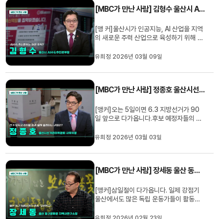
되셨습니다. KBO에서의 첫 감독 커리어시
[MBC가 만난 사람] 김형수 울산시 AI수도추진본부장
기도 한데, 부임과 시즌 준비 ...
[앵 커]울산시가 인공지능, AI 산업을 지역
의 새로운 주력 산업으로 육성하기 위해 다
양한 정책을 펼치고 있습니다. MBC가 만
난 사람, 오늘은 김형수 울산시 AI수도추진
유희정 2026년 03월 09일
본부장님과 이야기 나눠보겠습니다. 본부
장님 안녕하십니까. (인사)Q. AI수도추진
본부는 울산시에 새롭게 마련된 조직이죠?
[MBC가 만난 사람] 정종호 울산시선거관리위원회 사무처장
첫 본부장님으로 부임하셨는...
[앵커]오는 5일이면 6.3 지방선거가 90
일 앞으로 다가옵니다.후보 예정자들의 본
격적인 활동도 시작됐는데요.선거를 앞두
고 주의할 점과, 올해 달라진 선거 규정 등
유희정 2026년 03월 03일
을 자세히 알아보겠습니다.MBC가 만난
사람, 정종호 울산시선거관리위원회 사무
처장님과 이야기 나눠봅니다. 사무처장님
[MBC가 만난 사람] 장세동 울산 동구문화원 지역사연구소장
안녕하십니까?1. 선거 90일 전을 기...
[앵커]삼일절이 다가옵니다. 일제 강점기
울산에서도 많은 독립 운동가들이 활동했
는데요.오늘은 동구 지역 독립운동의 중심
이었던 보성학교에 대해 자세히 알아보겠
유희정 2026년 02월 23일