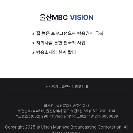
울산MBC
VISION
질 높은 프로그램으로 방송권역 극복
자회사를 통한 전국적 사업
방송소재의 한계 탈피
난시청제보
클린센터
광고안내
회사명 : 울산문화방송주식회사
우편번호: 44512, 울산광역시 중구 서원3길 65 (052) 290-1114
팩스번호 : (052) 290-1117
통신판매업신고번호 : 181211-0000089
Copyright 2025 © Ulsan Munhwa Broadcasting Corporation. All