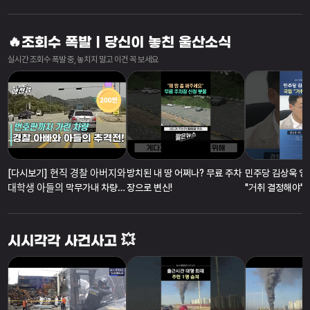
없어요"
하라”
🔥조회수 폭발ㅣ당신이 놓친 울산소식
실시간 조회수 폭발 중, 놓치지 말고 이건 꼭 보세요
[다시보기] 현직 경찰 아버지와
방치된 내 땅 어쩌나? 무료 주차
민주당 김상욱 영
대학생 아들의 막무가내 차량
장으로 변신!
"거취 결정해야"
추격전!
시시각각 사건사고 💥