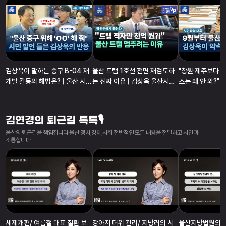
김상욱이 말하는 중구 B-04 재
울산 트램 1호선 전면 재검토하
"창원·제주보다 돈
개발 갈등의 해법은? | 울산 시민
는 진짜 이유 | 김상욱 울산시장
스는 왜 안 와?" 
과의 대화 in 중구 | 김상욱 울산
당선인에게 듣는다 [울산을 바꾼
주민과 고등학생들
시장 당선인 초청
다! 체인지UP]
스 개편안 [울산을 바꾼다! 체인
지UP]
김연경의 퇴근길 톡톡🎙
울산의 퇴근길을 책임집니다 울산 정치,경제,사회 전반적인 모든 내용을 전달하고 시민과
소통합니다
세제개편/ 여름철 대표 질환 보
강아지 더위 관리/ 지방러의 시
울산지방법원의 변