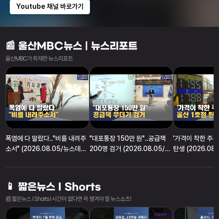
Youtube 채널 바로가기
📰 울산MBC뉴스 | 뉴스리포트
울산MBC가 취재한 뉴스리포트
폭염에 다 말랐다‥"비를 내려주
"대포통장 150만 원"‥공급책
'가격이 착한 주유
소서" (2026.08.05/뉴스데스
200명 검거 (2026.08.05/뉴
탄생 (2026.08
크/울산MBC)
스데스크/울산MBC)
크/울산MBC)
📱 짧은뉴스 I Shorts
📰 짧은뉴스 I Shorts I 시간이 없다면 꼭 챙겨야 할 뉴스쇼츠!