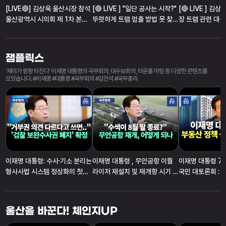
[LIVE🔴] 김상욱 울산시장 참석
[🔴 LIVE ] "일단 공사는 시작?"
[🔴 LIVE ] 김
울산광역시 시의회 제 1차 본회
뚜렷하게 트램 멈출 방법 못 찾은
장 트램 관련 대응
의 | 2026.8.4
회의
26.7.27.(월)
잼플릭스
'재미가 팡팡 터진다' 이재명 대통령의 국무회의, 대수보회의, 타운홀 미팅 등 다양한 콘텐츠를
모았습니다. #이재명 #대통령 #국무회의 #김민석 #국무총리
이재명 대통령: 수사·기소 분리는
이재명 대통령 , 무안공항 이퀄
이재명 대통령 7.
형사사법 시스템 정상화의 첫걸
라이저 재설치 및 재개항 시기 유
국민 대토론회 : 
음
족 의견 수렴 주문
23일
울산을 바꾼다! 체인지UP