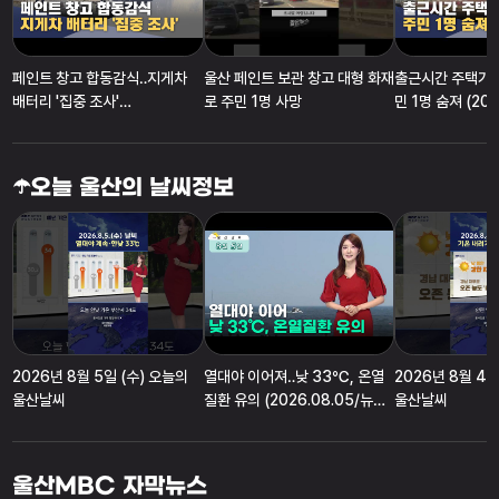
페인트 창고 합동감식‥지게차
울산 페인트 보관 창고 대형 화재
출근시간 주택가 
배터리 '집중 조사'
로 주민 1명 사망
민 1명 숨져 (202
(2026.08.04/뉴스데스크/울
스데스크/울산MB
산MBC)
☂️오늘 울산의 날씨정보
2026년 8월 5일 (수) 오늘의
열대야 이어져‥낮 33℃, 온열
2026년 8월 4일
울산날씨
질환 유의 (2026.08.05/뉴스
울산날씨
투데이/울산MBC)
울산MBC 자막뉴스