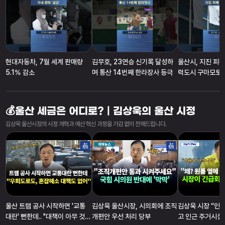
현대자동차, 7월 세계 판매량
김무호, 23연승 신기록 달성하
울산시, 지진 피
5.1% 감소
며 통산 14번째 한라장사 등극
력도시 구마모토시
지원
💰울산 세금은 어디로? | 김상욱의 울산 시정
김상욱 울산시장의 시정 개혁과 예산 혁신 과정을 가감 없이 전해드립니다.
울산 트램 공사 시작하면 '교통
김상욱 울산시장, 시의회에 조직
김상욱 시장 “인
대란' 뻔한데.. "대책이 아무 것도
개편안 우선 처리 당부
고 인근 주거시설