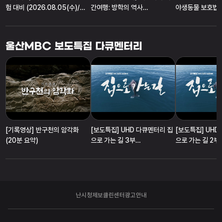
험 대비 (2026.08.05(수)/퇴
간여행: 방학의 역사
야생동물 보호법/
근길톡톡/ 울산MBC 라디오)
(2026.08.04(화)/퇴근길톡
(2026.08.03
톡/ 울산MBC 라디오)
톡/ 울산MBC 라
울산MBC 보도특집 다큐멘터리
[기록영상] 반구천의 암각화
[보도특집] UHD 다큐멘터리 집
[보도특집] UHD
(20분 요약)
으로 가는 길 3부
으로 가는 길 2부 (
(2025.12.20/울산MBC)
울산MBC)
난시청제보
클린센터
광고안내