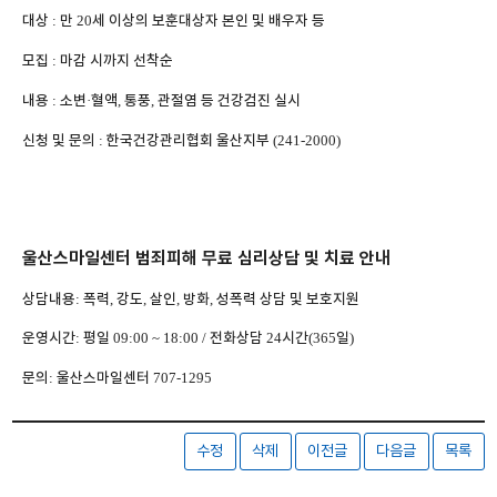
대상
만
세 이상의 보훈대상자 본인 및 배우자 등
:
20
모집
마감 시까지 선착순
:
내용
소변
혈액
통풍
관절염 등 건강검진 실시
:
·
,
,
신청 및 문의
한국건강관리협회 울산지부
:
(241-2000)
울산스마일센터 범죄피해 무료 심리상담 및 치료 안내
상담내용
폭력
강도
살인
방화
성폭력 상담 및 보호지원
:
,
,
,
,
운영시간
평일
전화상담
시간
일
:
09:00 ~ 18:00 /
24
(365
)
문의
울산스마일센터
:
707-1295
수정
삭제
이전글
다음글
목록