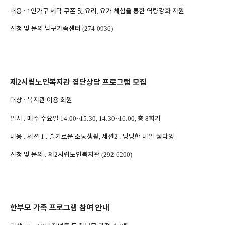
내용
인가구 세탁 쿠폰 및 요리
요가 체험을 통한 역량강화 지원
: 1
,
신청 및 문의 남구가족센터
(274-0936)
제
시립노인복지관 집단상담 프로그램 모집
2
대상
복지관 이용 회원
:
일시
매주 수요일
총
회기
:
14:00~15:30, 14:30~16:00,
8
내용
세션
슬기로운 소통생활
세션
당당한 내일
웰다잉
:
1 :
,
2 :
-
신청 및 문의
제
시립노인복지관
:
2
(292-6200)
한부모 가족 프로그램 참여 안내