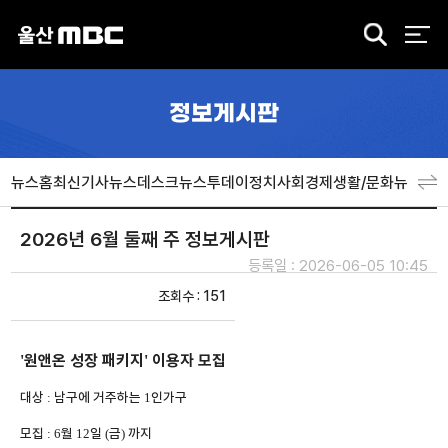
검
색
정보게시판
뉴스홈
최신기사
뉴스데스크
뉴스투데이
정치
사회
경제
생활/문화
뉴스특
2026년 6월 둘째 주 정보게시판
등록일 : 2026-06-05 10:45
조회수 : 151
원앤온 성장 패키지
이용자 모집
'
'
대상
남구에 거주하는
인가구
:
1
모집
월
일
금
까지
: 6
12
(
)