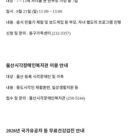
대상
세 자녀를 둔 한부모 가정 총
팀
: 7 ~ 13
7
일시
월
일
일
: 6
21
(
) 11:00 ~ 13:00
내용
음식 만들기 체험 및 보드게임 등 부모
자녀 별도의 프로그램 진행
:
,
신청 및 문의
동구가족센터
:
(232-3357)
울산시각장애인복지관 이용 안내
대상
울산 등록 시각장애인 및 가족
:
내용
중도시각인 재활훈련
일상생활지원 등
:
,
접수 및 문의
울산시각장애인복지관
:
(256-5244)
년 국가유공자 등 무료건강검진 안내
2026