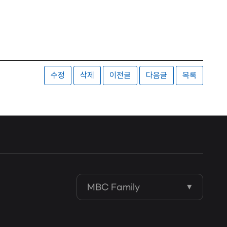
수정
삭제
이전글
다음글
목록
MBC Family