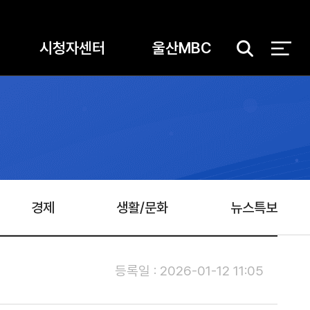
시청자센터
울산MBC
검
색
경제
생활/문화
뉴스특보
등록일 : 2026-01-12 11:05