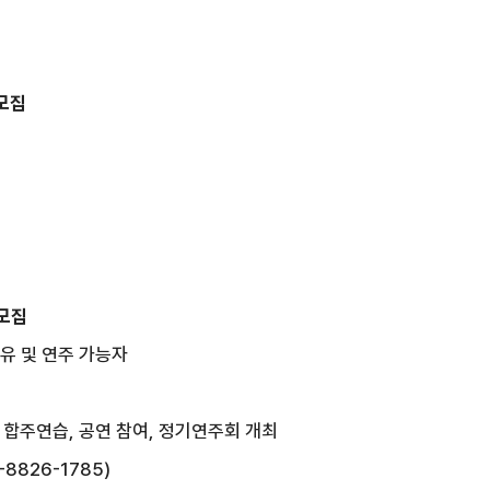
 모집
모집
보유 및 연주 가능자
 및 합주연습, 공연 참여, 정기연주회 개최
8826-1785)