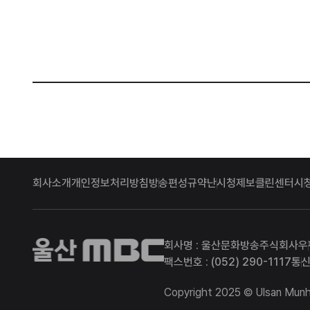
회사소개
개인정보처리방침
방송편성규약
난시청제보
클린센터
시
울산MBC
회사명 : 울산문화방송주식회사
우
팩스번호 : (052) 290-1117
통신
Copyright 2025 © Ulsan Munhw