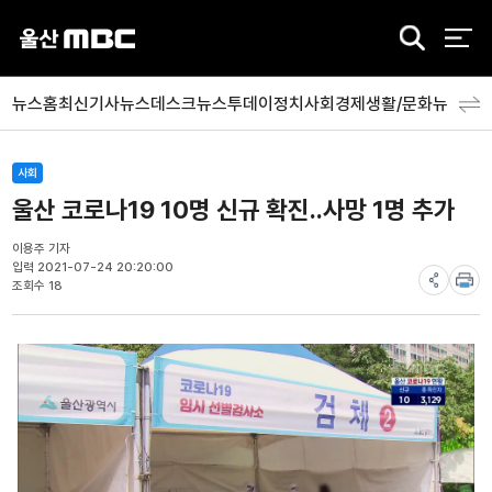
검
색
뉴스홈
최신기사
뉴스데스크
뉴스투데이
정치
사회
경제
생활/문화
뉴스특
사회
울산 코로나19 10명 신규 확진..사망 1명 추가
이용주 기자
입력 2021-07-24 20:20:00
조회수 18