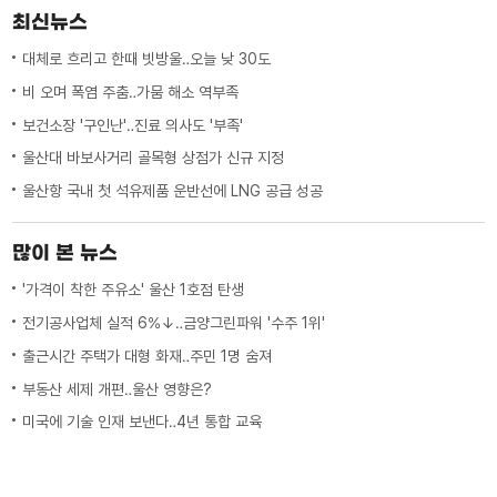
최신뉴스
대체로 흐리고 한때 빗방울‥오늘 낮 30도
비 오며 폭염 주춤‥가뭄 해소 역부족
보건소장 '구인난'‥진료 의사도 '부족'
울산대 바보사거리 골목형 상점가 신규 지정
울산항 국내 첫 석유제품 운반선에 LNG 공급 성공
많이 본 뉴스
'가격이 착한 주유소' 울산 1호점 탄생
전기공사업체 실적 6%↓‥금양그린파워 '수주 1위'
출근시간 주택가 대형 화재‥주민 1명 숨져
부동산 세제 개편‥울산 영향은?
미국에 기술 인재 보낸다‥4년 통합 교육