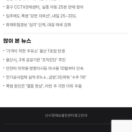
중구 CCTV관제센터, 실종 아동 25분 만에 찾아
입추에도 폭염 '강한 자외선'‥내일 25~33도
화재위험경보 '심각' 단계‥대응 태세 강화
많이 본 뉴스
'가격이 착한 주유소' 울산 1호점 탄생
울산시, 3개 공공기관 '조직진단' 추진
안전띠 미착용·방향지시등 미사용 10월부터 단속
전기공사업체 실적 6%↓‥금양그린파워 '수주 1위'
폭염 원인은 '열돔 현상'‥이번 주 극한 더위 주춤
난시청제보
클린센터
광고안내