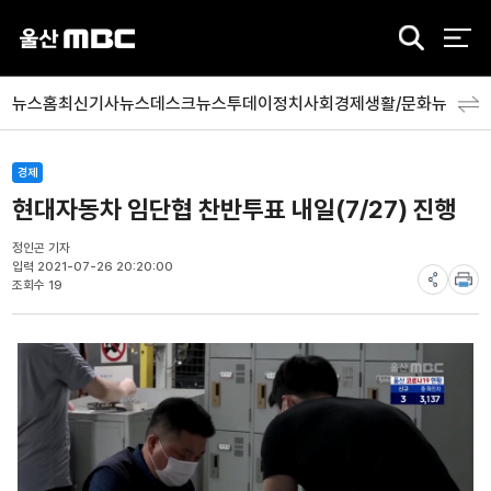
검
색
뉴스홈
최신기사
뉴스데스크
뉴스투데이
정치
사회
경제
생활/문화
뉴스특
경제
현대자동차 임단협 찬반투표 내일(7/27) 진행
정인곤 기자
입력 2021-07-26 20:20:00
조회수 19