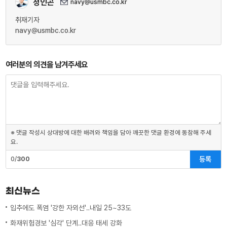
정인곤
navy@usmbc.co.kr
취재기자
navy@usmbc.co.kr
여러분의 의견을 남겨주세요
※ 댓글 작성시 상대방에 대한 배려와 책임을 담아 깨끗한 댓글 환경에 동참해 주세
요.
등록
0/
300
최신뉴스
입추에도 폭염 '강한 자외선'‥내일 25~33도
화재위험경보 '심각' 단계‥대응 태세 강화