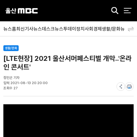
검
색
뉴스홈
최신기사
뉴스데스크
뉴스투데이
정치
사회
경제
생활/문화
뉴스특
생활/문화
[LTE현장] 2021 울산서머페스티벌 개막..'온라
인 콘서트'
정인곤 기자
입력 2021-08-13 20:20:00
조회수 27