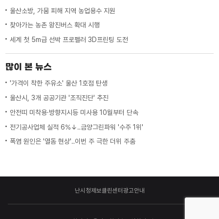
울산소방, 가뭄 피해 지역 농업용수 지원
찾아가는 농촌 왕진버스 확대 시행
세계 첫 5m급 선박 프로펠러 3D프린팅 도전
많이 본 뉴스
'가격이 착한 주유소' 울산 1호점 탄생
울산시, 3개 공공기관 '조직진단' 추진
안전띠 미착용·방향지시등 미사용 10월부터 단속
전기공사업체 실적 6%↓‥금양그린파워 '수주 1위'
폭염 원인은 '열돔 현상'‥이번 주 극한 더위 주춤
난시청제보
클린센터
광고안내