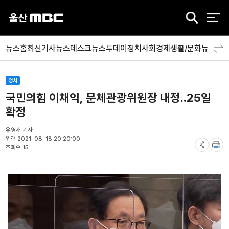
검
색
뉴스홈
최신기사
뉴스데스크
뉴스투데이
정치
사회
경제
생활/문화
뉴스특
정치
국민의힘 이채익, 문체관광위원장 내정..25일
확정
유영재 기자
입력 2021-08-18 20:20:00
조회수 15