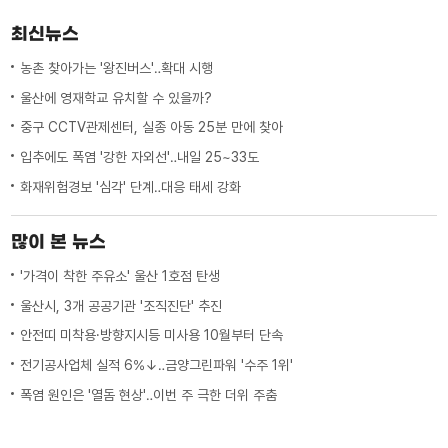
최신뉴스
농촌 찾아가는 '왕진버스'‥확대 시행
울산에 영재학교 유치할 수 있을까?
중구 CCTV관제센터, 실종 아동 25분 만에 찾아
입추에도 폭염 '강한 자외선'‥내일 25~33도
화재위험경보 '심각' 단계‥대응 태세 강화
많이 본 뉴스
'가격이 착한 주유소' 울산 1호점 탄생
울산시, 3개 공공기관 '조직진단' 추진
안전띠 미착용·방향지시등 미사용 10월부터 단속
전기공사업체 실적 6%↓‥금양그린파워 '수주 1위'
폭염 원인은 '열돔 현상'‥이번 주 극한 더위 주춤