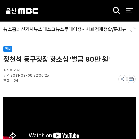
검
색
뉴스홈
최신기사
뉴스데스크
뉴스투데이
정치
사회
경제
생활/문화
뉴스특
정치
정천석 동구청장 항소심 '벌금 80만 원'
최지호 기자
입력 2021-09-08 22:00:25
조회수 24