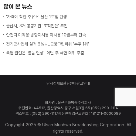
많이 본 뉴스
'가격이 착한 주유소' 울산 1호점 탄생
울산시, 3개 공공기관 '조직진단' 추진
안전띠 미착용·방향지시등 미사용 10월부터 단속
전기공사업체 실적 6%↓‥금양그린파워 '수주 1위'
폭염 원인은 '열돔 현상'‥이번 주 극한 더위 주춤
난시청제보
클린센터
광고안내
회사명 : 울산문화방송주식회사
우편번호: 44512, 울산광역시 중구 서원3길 65 (052) 290-1114
팩스번호 : (052) 290-1117
통신판매업신고번호 : 181211-0000089
Copyright 2025 © Ulsan Munhwa Broadcasting Corporation. All
rights reserved.