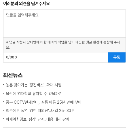
여러분의 의견을 남겨주세요
※ 댓글 작성시 상대방에 대한 배려와 책임을 담아 깨끗한 댓글 환경에 동참해 주세
요.
등록
0/
300
최신뉴스
농촌 찾아가는 '왕진버스'‥확대 시행
울산에 영재학교 유치할 수 있을까?
중구 CCTV관제센터, 실종 아동 25분 만에 찾아
입추에도 폭염 '강한 자외선'‥내일 25~33도
화재위험경보 '심각' 단계‥대응 태세 강화