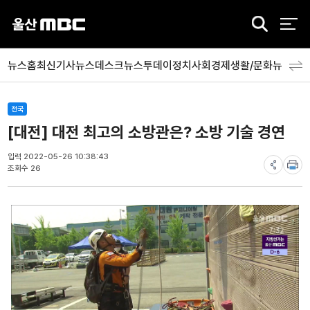
검
색
뉴스홈
최신기사
뉴스데스크
뉴스투데이
정치
사회
경제
생활/문화
뉴스특
전국
[대전] 대전 최고의 소방관은? 소방 기술 경연
입력 2022-05-26 10:38:43
조회수 26