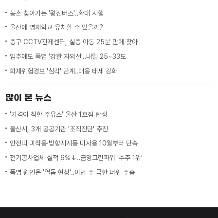
농촌 찾아가는 '왕진버스'‥확대 시행
울산에 영재학교 유치할 수 있을까?
중구 CCTV관제센터, 실종 아동 25분 만에 찾아
입추에도 폭염 '강한 자외선'‥내일 25~33도
화재위험경보 '심각' 단계‥대응 태세 강화
많이 본 뉴스
'가격이 착한 주유소' 울산 1호점 탄생
울산시, 3개 공공기관 '조직진단' 추진
안전띠 미착용·방향지시등 미사용 10월부터 단속
전기공사업체 실적 6%↓‥금양그린파워 '수주 1위'
폭염 원인은 '열돔 현상'‥이번 주 극한 더위 주춤