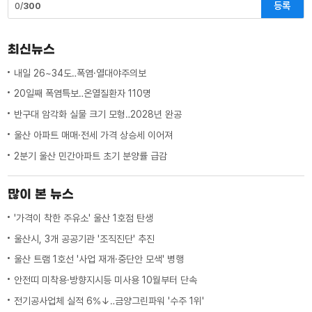
등록
0/
300
최신뉴스
내일 26~34도‥폭염·열대야주의보
20일째 폭염특보‥온열질환자 110명
반구대 암각화 실물 크기 모형‥2028년 완공
울산 아파트 매매·전세 가격 상승세 이어져
2분기 울산 민간아파트 초기 분양률 급감
많이 본 뉴스
'가격이 착한 주유소' 울산 1호점 탄생
울산시, 3개 공공기관 '조직진단' 추진
울산 트램 1호선 '사업 재개·중단안 모색' 병행
안전띠 미착용·방향지시등 미사용 10월부터 단속
전기공사업체 실적 6%↓‥금양그린파워 '수주 1위'