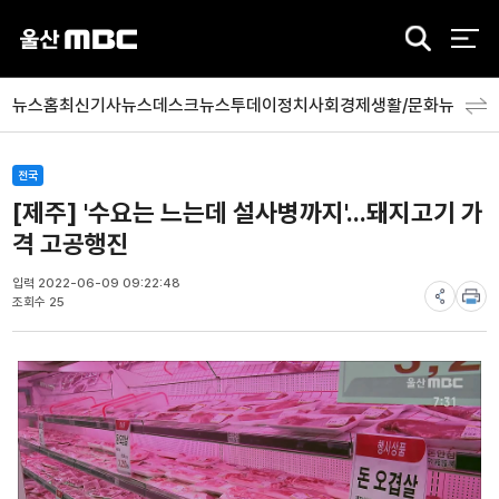
검
색
뉴스홈
최신기사
뉴스데스크
뉴스투데이
정치
사회
경제
생활/문화
뉴스특
전국
[제주] '수요는 느는데 설사병까지'...돼지고기 가
격 고공행진
입력 2022-06-09 09:22:48
조회수 25