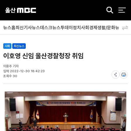
검
색
뉴스홈
최신기사
뉴스데스크
뉴스투데이
정치
사회
경제
생활/문화
뉴스특
사회
최신뉴스
이호영 신임 울산경찰청장 취임
이용주 기자
입력 2022-12-30 18:42:23
조회수 30