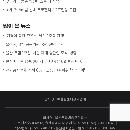
찾아가는 농촌 왕진버스 확대 시행
세계 첫 5m급 선박 프로펠러 3D프린팅 도전
많이 본 뉴스
'가격이 착한 주유소' 울산 1호점 탄생
울산시, 3개 공공기관 '조직진단' 추진
울산 트램 1호선 '사업 재개·중단안 모색' 병행
안전띠 미착용·방향지시등 미사용 10월부터 단속
전기공사업체 실적 6%↓‥금양그린파워 '수주 1위'
난시청제보
클린센터
광고안내
회사명 : 울산문화방송주식회사
우편번호: 44512, 울산광역시 중구 서원3길 65 (052) 290-1114
팩스번호 : (052) 290-1117
통신판매업신고번호 : 181211-0000089