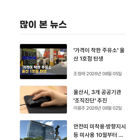
많이 본 뉴스
'가격이 착한 주유소' 울
산 1호점 탄생
조창래 2026년 08월 05일
울산시, 3개 공공기관
'조직진단' 추진
이용주 2026년 08월 02일
안전띠 미착용·방향지시
등 미사용 10월부터 단