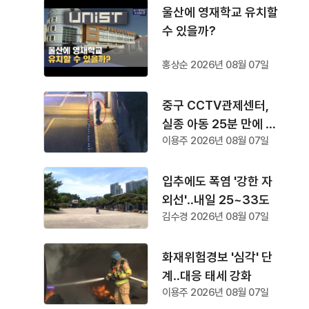
울산에 영재학교 유치할
수 있을까?
홍상순 2026년 08월 07일
중구 CCTV관제센터,
실종 아동 25분 만에 찾
이용주 2026년 08월 07일
아
입추에도 폭염 '강한 자
외선'‥내일 25~33도
김수경 2026년 08월 07일
화재위험경보 '심각' 단
계‥대응 태세 강화
이용주 2026년 08월 07일