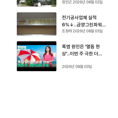
정인곤 2026년 08월 02일
속
전기공사업체 실적
6%↓‥금양그린파워
조창래 2026년 08월 03일
'수주 1위'
폭염 원인은 '열돔 현
상'‥이번 주 극한 더위
주춤
2026년 08월 03일