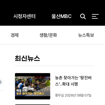
시청자센터
울산MBC
검
색
경제
생활/문화
뉴스특보
최신뉴스
농촌 찾아가는 '왕진버
스'‥확대 시행
황두길 2026년 08월 07일