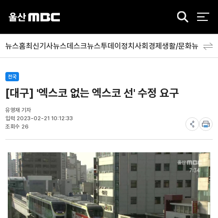
검
색
뉴스홈
최신기사
뉴스데스크
뉴스투데이
정치
사회
경제
생활/문화
뉴스특
전국
[대구] '엑스코 없는 엑스코 선' 수정 요구
유영재 기자
입력 2023-02-21 10:12:33
조회수 26