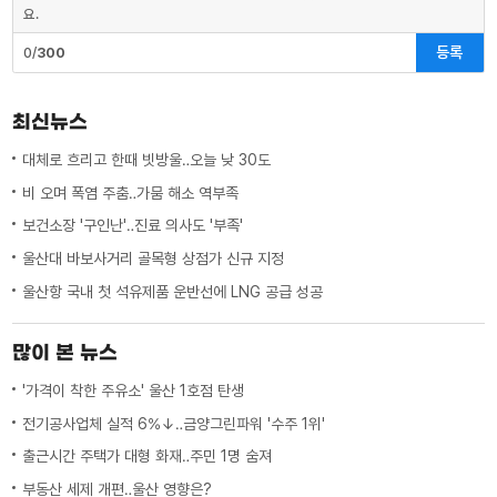
요.
등록
0/
300
최신뉴스
대체로 흐리고 한때 빗방울‥오늘 낮 30도
비 오며 폭염 주춤‥가뭄 해소 역부족
보건소장 '구인난'‥진료 의사도 '부족'
울산대 바보사거리 골목형 상점가 신규 지정
울산항 국내 첫 석유제품 운반선에 LNG 공급 성공
많이 본 뉴스
'가격이 착한 주유소' 울산 1호점 탄생
전기공사업체 실적 6%↓‥금양그린파워 '수주 1위'
출근시간 주택가 대형 화재‥주민 1명 숨져
부동산 세제 개편‥울산 영향은?