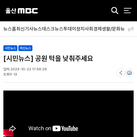
검
색
뉴스홈
최신기사
뉴스데스크
뉴스투데이
정치
사회
경제
생활/문화
뉴스특
시민뉴스
최신뉴스
[시민뉴스] 공원 턱을 낮춰주세요
입력 2023-10-22 17:56:29
조회수 13