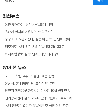
등록
0/
300
최신뉴스
농촌 찾아가는 '왕진버스'‥확대 시행
울산에 영재학교 유치할 수 있을까?
중구 CCTV관제센터, 실종 아동 25분 만에 찾아
입추에도 폭염 '강한 자외선'‥내일 25~33도
화재위험경보 '심각' 단계‥대응 태세 강화
많이 본 뉴스
'가격이 착한 주유소' 울산 1호점 탄생
울산시, 3개 공공기관 '조직진단' 추진
안전띠 미착용·방향지시등 미사용 10월부터 단속
전기공사업체 실적 6%↓‥금양그린파워 '수주 1위'
폭염 원인은 '열돔 현상'‥이번 주 극한 더위 주춤