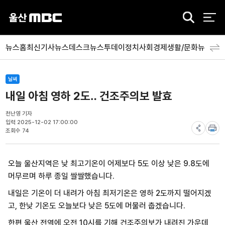
검
색
뉴스홈
최신기사
뉴스데스크
뉴스투데이
정치
사회
경제
생활/문화
뉴스특
날씨
내일 아침 영하 2도‥ 건조주의보 발효
천난영 기자
입력 2025-12-02 17:00:00
조회수 74
오늘 울산지역은 낮 최고기온이 어제보다 5도 이상 낮은 9.8도에
머무르며 하루 종일 쌀쌀했습니다.
내일은 기온이 더 내려가 아침 최저기온은 영하 2도까지 떨어지겠
고, 한낮 기온도 오늘보다 낮은 5도에 머물러 춥겠습니다.
한편 울산 전역에 오전 10시를 기해 건조주의보가 내려진 가운데