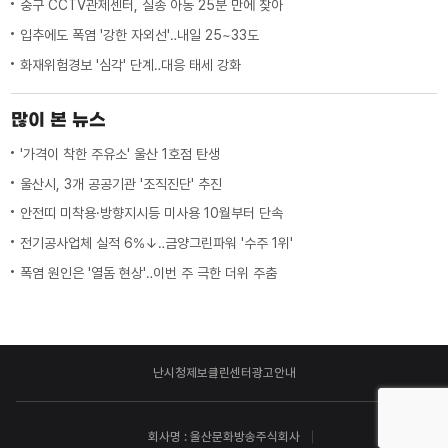
중구 CCTV관제센터, 실종 아동 25분 만에 찾아
입추에도 폭염 '강한 자외선'‥내일 25~33도
화재위험경보 '심각' 단계‥대응 태세 강화
많이 본 뉴스
'가격이 착한 주유소' 울산 1호점 탄생
울산시, 3개 공공기관 '조직진단' 추진
안전띠 미착용·방향지시등 미사용 10월부터 단속
전기공사업체 실적 6%↓‥금양그린파워 '수주 1위'
폭염 원인은 '열돔 현상'‥이번 주 극한 더위 주춤
난시청제보
클린센터
광고안내
회사명 : 울산문화방송주식회사