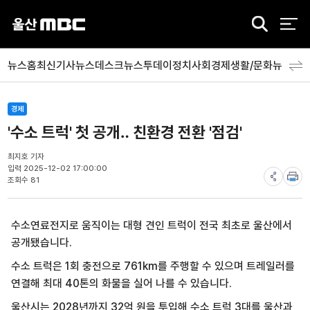
검
색
뉴스홈
최신기사
뉴스데스크
뉴스투데이
정치
사회
경제
생활/문화
뉴스특
경제
'수소 트럭' 첫 공개‥ 친환경 전환 '점검'
최지호 기자
입력 2025-12-02 17:00:00
조회수 81
수소연료전지로 움직이는 대형 견인 트럭이 전국 최초로 울산에서
공개됐습니다.
수소 트럭은 1회 충전으로 761km를 주행할 수 있으며 트레일러를
연결해 최대 40톤의 화물을 실어 나를 수 있습니다.
울산시는 2028년까지 32억 원을 투입해 수소 트럭 3대를 울산과