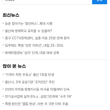
최신뉴스
농촌 찾아가는 '왕진버스'‥확대 시행
울산에 영재학교 유치할 수 있을까?
중구 CCTV관제센터, 실종 아동 25분 만에 찾아
입추에도 폭염 '강한 자외선'‥내일 25~33도
화재위험경보 '심각' 단계‥대응 태세 강화
많이 본 뉴스
'가격이 착한 주유소' 울산 1호점 탄생
울산시, 3개 공공기관 '조직진단' 추진
안전띠 미착용·방향지시등 미사용 10월부터 단속
전기공사업체 실적 6%↓‥금양그린파워 '수주 1위'
폭염 원인은 '열돔 현상'‥이번 주 극한 더위 주춤