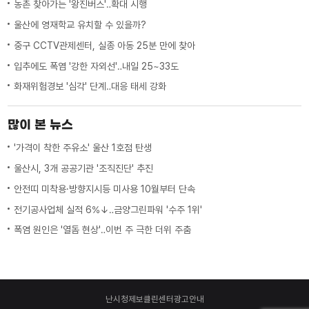
농촌 찾아가는 '왕진버스'‥확대 시행
울산에 영재학교 유치할 수 있을까?
중구 CCTV관제센터, 실종 아동 25분 만에 찾아
입추에도 폭염 '강한 자외선'‥내일 25~33도
화재위험경보 '심각' 단계‥대응 태세 강화
많이 본 뉴스
'가격이 착한 주유소' 울산 1호점 탄생
울산시, 3개 공공기관 '조직진단' 추진
안전띠 미착용·방향지시등 미사용 10월부터 단속
전기공사업체 실적 6%↓‥금양그린파워 '수주 1위'
폭염 원인은 '열돔 현상'‥이번 주 극한 더위 주춤
난시청제보
클린센터
광고안내