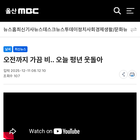
검
색
뉴스홈
최신기사
뉴스데스크
뉴스투데이
정치
사회
경제
생활/문화
뉴스특
날씨
최신뉴스
오전까지 가끔 비‥ 오늘 평년 웃돌아
입력 2025-12-11 08:12:10
조회수 107