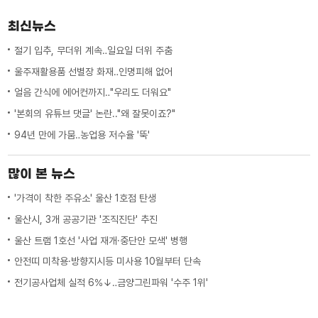
최신뉴스
절기 입추, 무더위 계속‥일요일 더위 주춤
울주재활용품 선별장 화재‥인명피해 없어
얼음 간식에 에어컨까지‥"우리도 더워요"
'본회의 유튜브 댓글' 논란.."왜 잘못이죠?"
94년 만에 가뭄‥농업용 저수율 '뚝'
많이 본 뉴스
'가격이 착한 주유소' 울산 1호점 탄생
울산시, 3개 공공기관 '조직진단' 추진
울산 트램 1호선 '사업 재개·중단안 모색' 병행
안전띠 미착용·방향지시등 미사용 10월부터 단속
전기공사업체 실적 6%↓‥금양그린파워 '수주 1위'