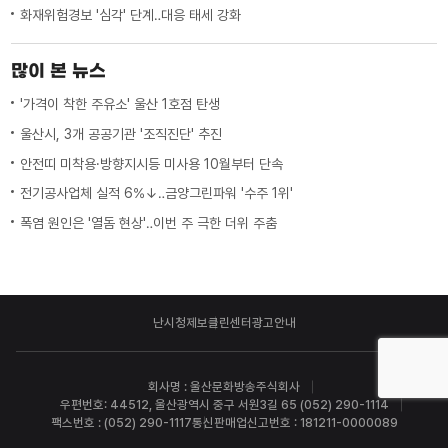
화재위험경보 '심각' 단계‥대응 태세 강화
많이 본 뉴스
'가격이 착한 주유소' 울산 1호점 탄생
울산시, 3개 공공기관 '조직진단' 추진
안전띠 미착용·방향지시등 미사용 10월부터 단속
전기공사업체 실적 6%↓‥금양그린파워 '수주 1위'
폭염 원인은 '열돔 현상'‥이번 주 극한 더위 주춤
난시청제보
클린센터
광고안내
회사명 : 울산문화방송주식회사
우편번호: 44512, 울산광역시 중구 서원3길 65 (052) 290-1114
팩스번호 : (052) 290-1117
통신판매업신고번호 : 181211-0000089