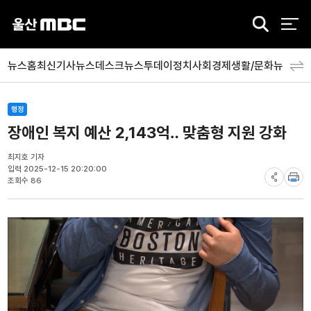
검
색
뉴스홈
최신기사
뉴스데스크
뉴스투데이
정치
사회
경제
생활/문화
뉴스특
행정
장애인 복지 예산 2,143억‥ 맞춤형 지원 강화
최지호 기자
입력 2025-12-15 20:20:00
조회수 86