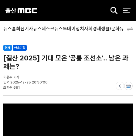
검
색
뉴스홈
최신기사
뉴스데스크
뉴스투데이
정치
사회
경제
생활/문화
뉴스특
경제
연속기획
[결산 2025] 기대 모은 '공룡 조선소'‥ 남은 과
제는?
이용주 기자
입력 2025-12-28 20:30:00
조회수 681