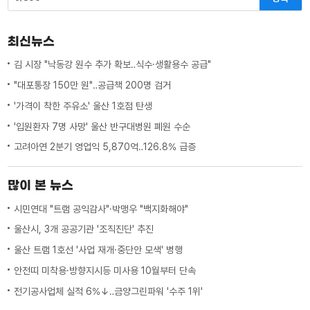
최신뉴스
김 시장 "낙동강 원수 추가 확보‥식수·생활용수 공급"
"대포통장 150만 원"‥공급책 200명 검거
'가격이 착한 주유소' 울산 1호점 탄생
'입원환자 7명 사망' 울산 반구대병원 폐원 수순
고려아연 2분기 영업익 5,870억‥126.8% 급증
많이 본 뉴스
시민연대 "트램 공익감사"·박맹우 "백지화해야"
울산시, 3개 공공기관 '조직진단' 추진
울산 트램 1호선 '사업 재개·중단안 모색' 병행
안전띠 미착용·방향지시등 미사용 10월부터 단속
전기공사업체 실적 6%↓‥금양그린파워 '수주 1위'