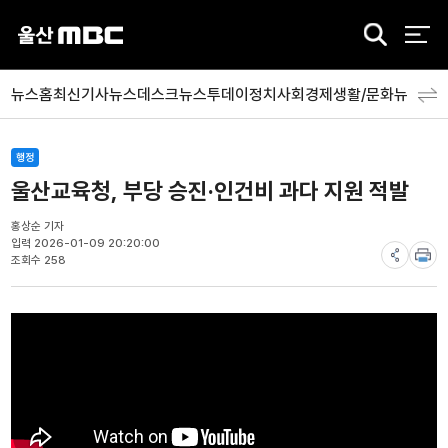
검
색
뉴스홈
최신기사
뉴스데스크
뉴스투데이
정치
사회
경제
생활/문화
뉴스특
행정
울산교육청, 부당 승진·인건비 과다 지원 적발
홍상순 기자
입력 2026-01-09 20:20:00
조회수 258