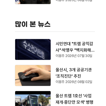
이용주 2026년 08월 05일
순
많이 본 뉴스
시민연대 "트램 공익감
사"·박맹우 "백지화해
이용주 2026년 07월 30일
야"
울산시, 3개 공공기관
'조직진단' 추진
이용주 2026년 08월 02일
울산 트램 1호선 '사업
재개·중단안 모색' 병행