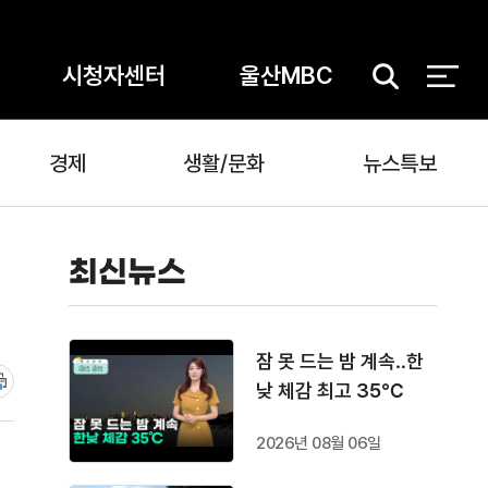
시청자센터
울산MBC
검
색
경제
생활/문화
뉴스특보
최신뉴스
잠 못 드는 밤 계속‥한
낮 체감 최고 35℃
2026년 08월 06일