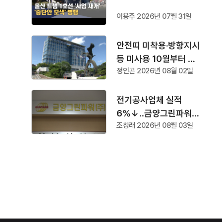
이용주 2026년 07월 31일
안전띠 미착용·방향지시
등 미사용 10월부터 단
정인곤 2026년 08월 02일
속
전기공사업체 실적
6%↓‥금양그린파워
조창래 2026년 08월 03일
'수주 1위'