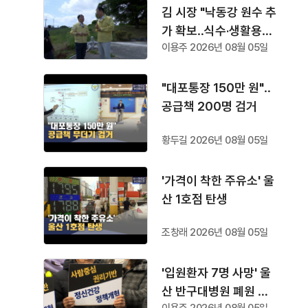
김 시장 "낙동강 원수 추
가 확보‥식수·생활용수
이용주 2026년 08월 05일
공급"
"대포통장 150만 원"‥
공급책 200명 검거
황두길 2026년 08월 05일
'가격이 착한 주유소' 울
산 1호점 탄생
조창래 2026년 08월 05일
'입원환자 7명 사망' 울
산 반구대병원 폐원 수