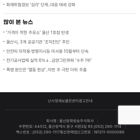
화재위험경보 '심각' 단계‥대응 태세 강화
많이 본 뉴스
'가격이 착한 주유소' 울산 1호점 탄생
울산시, 3개 공공기관 '조직진단' 추진
안전띠 미착용·방향지시등 미사용 10월부터 단속
전기공사업체 실적 6%↓‥금양그린파워 '수주 1위'
폭염 원인은 '열돔 현상'‥이번 주 극한 더위 주춤
난시청제보
클린센터
광고안내
회사명 : 울산문화방송주식회사
우편번호: 44512, 울산광역시 중구 서원3길 65 (052) 290-1114
팩스번호 : (052) 290-1117
통신판매업신고번호 : 181211-0000089