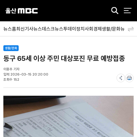
검
색
뉴스홈
최신기사
뉴스데스크
뉴스투데이
정치
사회
경제
생활/문화
뉴스특
생활/문화
동구 65세 이상 주민 대상포진 무료 예방접종
이용주 기자
입력 2026-03-15 20:20:00
조회수 152