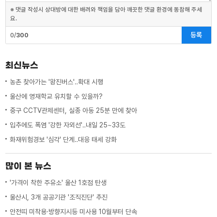
※ 댓글 작성시 상대방에 대한 배려와 책임을 담아 깨끗한 댓글 환경에 동참해 주세
요.
등록
0/
300
최신뉴스
농촌 찾아가는 '왕진버스'‥확대 시행
울산에 영재학교 유치할 수 있을까?
중구 CCTV관제센터, 실종 아동 25분 만에 찾아
입추에도 폭염 '강한 자외선'‥내일 25~33도
화재위험경보 '심각' 단계‥대응 태세 강화
많이 본 뉴스
'가격이 착한 주유소' 울산 1호점 탄생
울산시, 3개 공공기관 '조직진단' 추진
안전띠 미착용·방향지시등 미사용 10월부터 단속