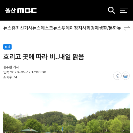
검
색
뉴스홈
최신기사
뉴스데스크
뉴스투데이
정치
사회
경제
생활/문화
뉴스특
날씨
흐리고 곳에 따라 비‥내일 맑음
성주환 기자
입력 2026-05-12 17:00:00
조회수 74