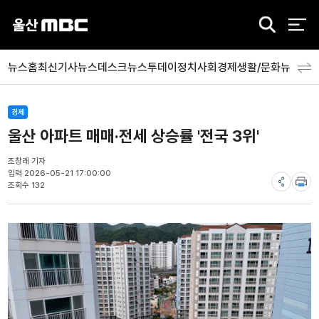
검
색
뉴스홈
최신기사
뉴스데스크
뉴스투데이
정치
사회
경제
생활/문화
뉴스특
경제
울산 아파트 매매·전세 상승률 '전국 3위'
조창래 기자
입력 2026-05-21 17:00:00
조회수 132