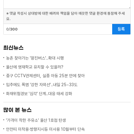
※ 댓글 작성시 상대방에 대한 배려와 책임을 담아 깨끗한 댓글 환경에 동참해 주세
요.
등록
0/
300
최신뉴스
농촌 찾아가는 '왕진버스'‥확대 시행
울산에 영재학교 유치할 수 있을까?
중구 CCTV관제센터, 실종 아동 25분 만에 찾아
입추에도 폭염 '강한 자외선'‥내일 25~33도
화재위험경보 '심각' 단계‥대응 태세 강화
많이 본 뉴스
'가격이 착한 주유소' 울산 1호점 탄생
안전띠 미착용·방향지시등 미사용 10월부터 단속