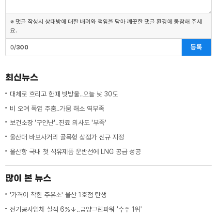
※ 댓글 작성시 상대방에 대한 배려와 책임을 담아 깨끗한 댓글 환경에 동참해 주세
요.
등록
0/
300
최신뉴스
대체로 흐리고 한때 빗방울‥오늘 낮 30도
비 오며 폭염 주춤‥가뭄 해소 역부족
보건소장 '구인난'‥진료 의사도 '부족'
울산대 바보사거리 골목형 상점가 신규 지정
울산항 국내 첫 석유제품 운반선에 LNG 공급 성공
많이 본 뉴스
'가격이 착한 주유소' 울산 1호점 탄생
전기공사업체 실적 6%↓‥금양그린파워 '수주 1위'