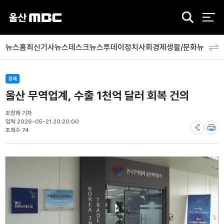
검
색
뉴스홈
최신기사
뉴스데스크
뉴스투데이
정치
사회
경제
생활/문화
뉴스특
경제
울산 무역업계, 수출 1천억 달러 회복 건의
조창래 기자
입력 2026-05-21 20:20:00
조회수 74