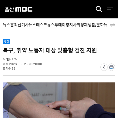
검
색
뉴스홈
최신기사
뉴스데스크
뉴스투데이
정치
사회
경제
생활/문화
뉴스특
행정
북구, 취약 노동자 대상 맞춤형 검진 지원
이다은 기자
입력 2026-05-25 20:20:00
조회수 38