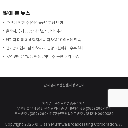
많이 본 뉴스
'가격이 착한 주유소' 울산 1호점 탄생
울산시, 3개 공공기관 '조직진단' 추진
안전띠 미착용·방향지시등 미사용 10월부터 단속
전기공사업체 실적 6%↓‥금양그린파워 '수주 1위'
폭염 원인은 '열돔 현상'‥이번 주 극한 더위 주춤
난시청제보
클린센터
광고안내
회사명 : 울산문화방송주식회사
우편번호: 44512, 울산광역시 중구 서원3길 65 (052) 290-1114
팩스번호 : (052) 290-1117
통신판매업신고번호 : 181211-0000089
Copyright 2025 © Ulsan Munhwa Broadcasting Corporation. All