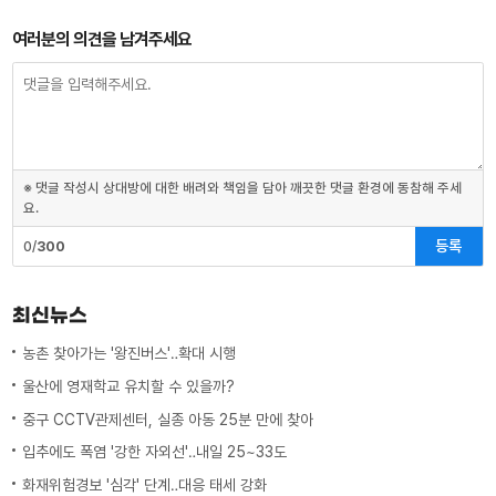
여러분의 의견을 남겨주세요
※ 댓글 작성시 상대방에 대한 배려와 책임을 담아 깨끗한 댓글 환경에 동참해 주세
요.
등록
0/
300
최신뉴스
농촌 찾아가는 '왕진버스'‥확대 시행
울산에 영재학교 유치할 수 있을까?
중구 CCTV관제센터, 실종 아동 25분 만에 찾아
입추에도 폭염 '강한 자외선'‥내일 25~33도
화재위험경보 '심각' 단계‥대응 태세 강화