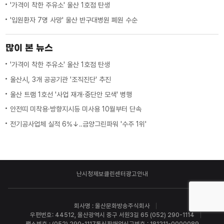
'가격이 착한 주유소' 울산 1호점 탄생
'입원환자 7명 사망' 울산 반구대병원 폐원 수순
많이 본 뉴스
'가격이 착한 주유소' 울산 1호점 탄생
울산시, 3개 공공기관 '조직진단' 추진
울산 트램 1호선 '사업 재개·중단안 모색' 병행
안전띠 미착용·방향지시등 미사용 10월부터 단속
전기공사업체 실적 6%↓‥금양그린파워 '수주 1위'
난시청제보
클린센터
광고안내
회사명 : 울산문화방송주식회사
우편번호: 44512, 울산광역시 중구 서원3길 65 (052) 290-1114
팩스번호 : (052) 290-1117
통신판매업신고번호 : 181211-0000089