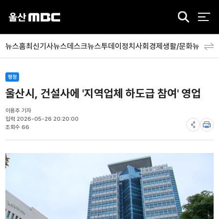
검
색
뉴스홈
최신기사
뉴스데스크
뉴스투데이
정치
사회
경제
생활/문화
뉴스특
행정
울산시, 건설사에 '지역업체 하도급 참여' 영업
이용주 기자
입력 2026-05-26 20:20:00
조회수 66