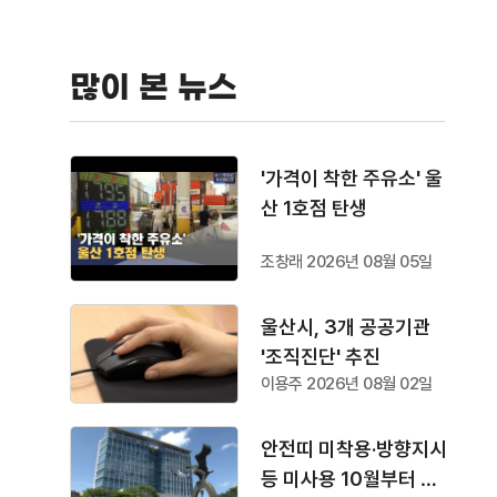
많이 본 뉴스
'가격이 착한 주유소' 울
산 1호점 탄생
조창래 2026년 08월 05일
울산시, 3개 공공기관
'조직진단' 추진
이용주 2026년 08월 02일
안전띠 미착용·방향지시
등 미사용 10월부터 단