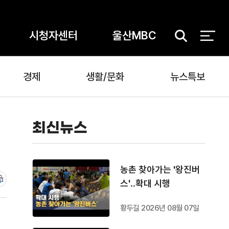
시청자센터
울산MBC
검
색
경제
생활/문화
뉴스특보
최신뉴스
농촌 찾아가는 '왕진버
스'‥확대 시행
황두길 2026년 08월 07일