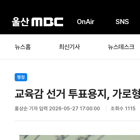
OnAir
SNS
뉴스홈
최신기사
뉴스데스크
행정
교육감 선거 투표용지, 가로형
홍상순 기자
입력 2026-05-27 17:00:00
조회수 1115