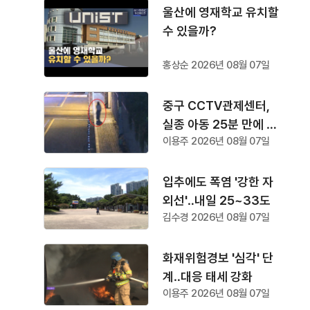
울산에 영재학교 유치할
수 있을까?
홍상순 2026년 08월 07일
중구 CCTV관제센터,
실종 아동 25분 만에 찾
이용주 2026년 08월 07일
아
입추에도 폭염 '강한 자
외선'‥내일 25~33도
김수경 2026년 08월 07일
화재위험경보 '심각' 단
계‥대응 태세 강화
이용주 2026년 08월 07일