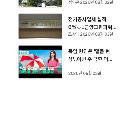
정인곤 2026년 08월 02일
속
전기공사업체 실적
6%↓‥금양그린파워
조창래 2026년 08월 03일
'수주 1위'
폭염 원인은 '열돔 현
상'‥이번 주 극한 더위
주춤
2026년 08월 03일