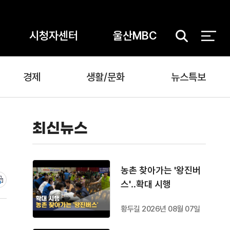
시청자센터
울산MBC
검
색
경제
생활/문화
뉴스특보
최신뉴스
농촌 찾아가는 '왕진버
스'‥확대 시행
황두길 2026년 08월 07일