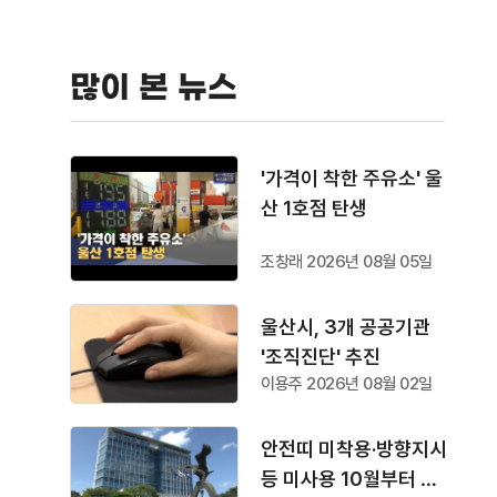
많이 본 뉴스
'가격이 착한 주유소' 울
산 1호점 탄생
조창래 2026년 08월 05일
울산시, 3개 공공기관
'조직진단' 추진
이용주 2026년 08월 02일
안전띠 미착용·방향지시
등 미사용 10월부터 단