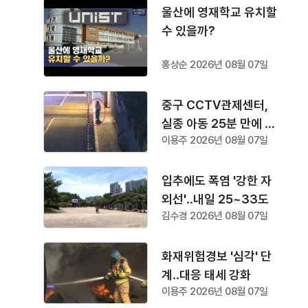
울산에 영재학교 유치할
수 있을까?
홍상순 2026년 08월 07일
중구 CCTV관제센터,
실종 아동 25분 만에 찾
이용주 2026년 08월 07일
아
입추에도 폭염 '강한 자
외선'‥내일 25~33도
김수경 2026년 08월 07일
화재위험경보 '심각' 단
계‥대응 태세 강화
이용주 2026년 08월 07일