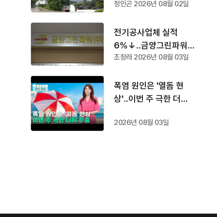
정인곤 2026년 08월 02일
속
전기공사업체 실적
6%↓‥금양그린파워
조창래 2026년 08월 03일
'수주 1위'
폭염 원인은 '열돔 현
상'‥이번 주 극한 더위
주춤
2026년 08월 03일