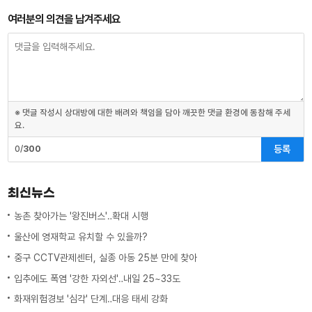
여러분의 의견을 남겨주세요
※ 댓글 작성시 상대방에 대한 배려와 책임을 담아 깨끗한 댓글 환경에 동참해 주세
요.
등록
0/
300
최신뉴스
농촌 찾아가는 '왕진버스'‥확대 시행
울산에 영재학교 유치할 수 있을까?
중구 CCTV관제센터, 실종 아동 25분 만에 찾아
입추에도 폭염 '강한 자외선'‥내일 25~33도
화재위험경보 '심각' 단계‥대응 태세 강화