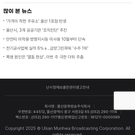
많이 본 뉴스
'가격이 착한 주유소' 울산 1호점 탄생
울산시, 3개 공공기관 '조직진단' 추진
안전띠 미착용·방향지시등 미사용 10월부터 단속
전기공사업체 실적 6%↓‥금양그린파워 '수주 1위'
폭염 원인은 '열돔 현상'‥이번 주 극한 더위 주춤
난시청제보
클린센터
광고안내
회사명 : 울산문화방송주식회사
우편번호: 44512, 울산광역시 중구 서원3길 65 (052) 290-1114
팩스번호 : (052) 290-1117
통신판매업신고번호 : 181211-0000089
Copyright 2025 © Ulsan Munhwa Broadcasting Corporation. All
rights reserved.