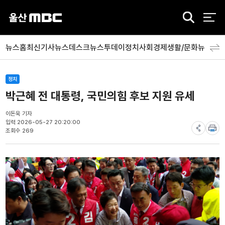
검
색
뉴스홈
최신기사
뉴스데스크
뉴스투데이
정치
사회
경제
생활/문화
뉴스특
정치
박근혜 전 대통령, 국민의힘 후보 지원 유세
이돈욱 기자
입력 2026-05-27 20:20:00
조회수 269