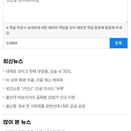
※ 댓글 작성시 상대방에 대한 배려와 책임을 담아 깨끗한 댓글 환경에 동참해 주세
요.
등록
0/
300
최신뉴스
대체로 흐리고 한때 빗방울‥오늘 낮 30도
비 오며 폭염 주춤‥가뭄 해소 역부족
보건소장 '구인난'‥진료 의사도 '부족'
울산대 바보사거리 골목형 상점가 신규 지정
울산항 국내 첫 석유제품 운반선에 LNG 공급 성공
많이 본 뉴스