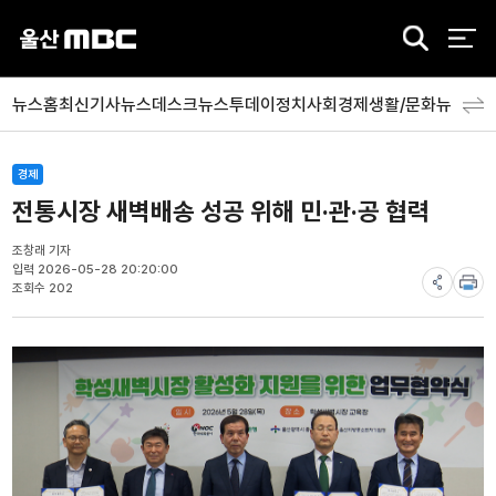
검
색
뉴스홈
최신기사
뉴스데스크
뉴스투데이
정치
사회
경제
생활/문화
뉴스특
경제
전통시장 새벽배송 성공 위해 민·관·공 협력
조창래 기자
입력 2026-05-28 20:20:00
조회수 202