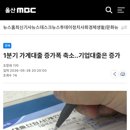
검
색
뉴스홈
최신기사
뉴스데스크
뉴스투데이
정치
사회
경제
생활/문화
뉴스특
경제
1분기 가계대출 증가폭 축소‥기업대출은 증가
조창래 기자
입력 2026-05-28 20:20:00
조회수 76