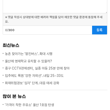
※ 댓글 작성시 상대방에 대한 배려와 책임을 담아 깨끗한 댓글 환경에 동참해 주세
요.
등록
0/
300
최신뉴스
농촌 찾아가는 '왕진버스'‥확대 시행
울산에 영재학교 유치할 수 있을까?
중구 CCTV관제센터, 실종 아동 25분 만에 찾아
입추에도 폭염 '강한 자외선'‥내일 25~33도
화재위험경보 '심각' 단계‥대응 태세 강화
많이 본 뉴스
'가격이 착한 주유소' 울산 1호점 탄생