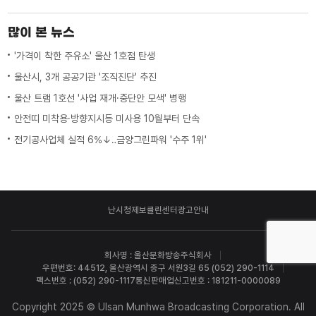
많이 본 뉴스
'가격이 착한 주유소' 울산 1호점 탄생
울산시, 3개 공공기관 '조직진단' 추진
울산 트램 1호선 '사업 재개·중단안 모색' 병행
안전띠 미착용·방향지시등 미사용 10월부터 단속
전기공사업체 실적 6%↓‥금양그린파워 '수주 1위'
난시청제보
클린센터
광고안내
회사명 : 울산문화방송주식회사
우편번호: 44512, 울산광역시 중구 서원3길 65 (052) 290-1114
팩스번호 : (052) 290-1117
통신판매업신고번호 : 181211-0000089
Copyright 2025 © Ulsan Munhwa Broadcasting Corporation. All