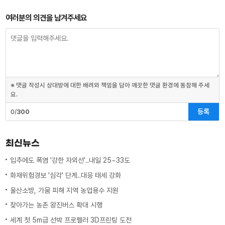
여러분의 의견을 남겨주세요
※ 댓글 작성시 상대방에 대한 배려와 책임을 담아 깨끗한 댓글 환경에 동참해 주세
요.
등록
0/
300
최신뉴스
입추에도 폭염 '강한 자외선'‥내일 25~33도
화재위험경보 '심각' 단계‥대응 태세 강화
울산소방, 가뭄 피해 지역 농업용수 지원
찾아가는 농촌 왕진버스 확대 시행
세계 첫 5m급 선박 프로펠러 3D프린팅 도전