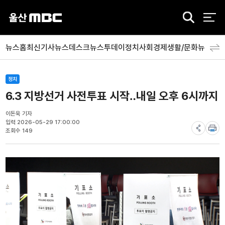
검
색
뉴스홈
최신기사
뉴스데스크
뉴스투데이
정치
사회
경제
생활/문화
뉴스특
정치
6.3 지방선거 사전투표 시작‥내일 오후 6시까지
이돈욱 기자
입력 2026-05-29 17:00:00
조회수 149