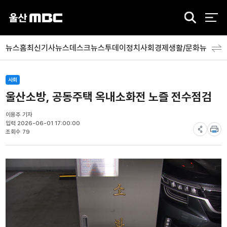
검
색
뉴스홈
최신기사
뉴스데스크
뉴스투데이
정치
사회
경제
생활/문화
뉴스특
사회
울산소방, 공동주택 옥내소화전 노즐 전수점검
이용주 기자
입력 2026-06-01 17:00:00
조회수 79