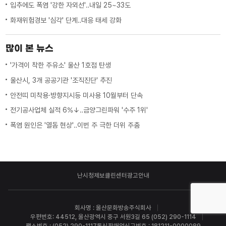
입추에도 폭염 '강한 자외선'‥내일 25~33도
화재위험경보 '심각' 단계‥대응 태세 강화
많이 본 뉴스
'가격이 착한 주유소' 울산 1호점 탄생
울산시, 3개 공공기관 '조직진단' 추진
안전띠 미착용·방향지시등 미사용 10월부터 단속
전기공사업체 실적 6%↓‥금양그린파워 '수주 1위'
폭염 원인은 '열돔 현상'‥이번 주 극한 더위 주춤
난시청제보
클린센터
광고안내
회사명 : 울산문화방송주식회사
우편번호: 44512, 울산광역시 중구 서원3길 65 (052) 290-1114
팩스번호 : (052) 290-1117
통신판매업신고번호 : 181211-0000089