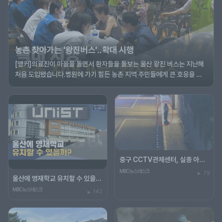
농촌 찾아가는 '왕진버스'‥확대 시행
[앵커]의료진이 마을을 돌면서 환자들을 돌보는 울산 왕진 버스는 지난해
처음 도입됐습니다.병원에 가기 힘든 농촌 지역 주민들에게 큰 호응을 얻
고 있는데요.올해부터 운행 횟수를 2배로 늘려 보다 많은 환자를 돌보기로
했습니다.황두길 기자가 현장을 다녀왔습니다.[리포트]울주군의 한 초등
학교.운동장에 들어선 대형 ...
중구 CCTV관제센터, 실종 아동 25분 만에 찾아
MBC뉴스데스크
79
울산에 영재학교 유치할 수 있을까?
MBC뉴스데스크
142