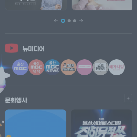
뉴미디어
더
문화행사
보
기