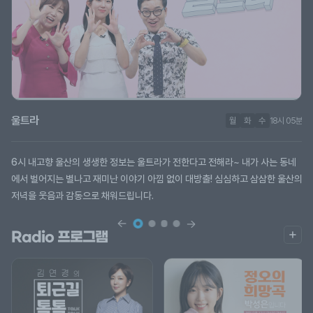
울트라
월
화
수
목
목
18시 05분
21시 00분
18시 05분
6시 내고향 울산의 생생한 정보는 울트라가 전한다고 전해라~ 내가 사는 동네
에서 벌어지는 별나고 재미난 이야기 아낌 없이 대방출! 심심하고 삼삼한 울산의
저녁을 웃음과 감동으로 채워드립니다.
더
Radio 프로그램
보
기