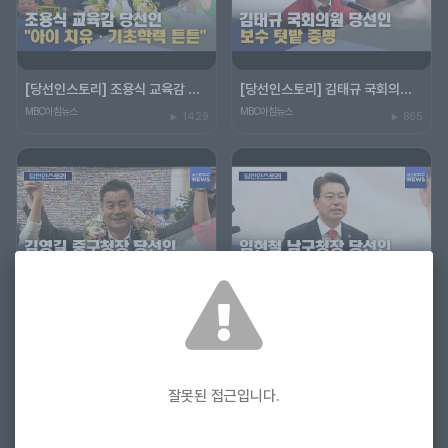
[당선인스토리] 조용식 교육감 당선인‥"아이 치유"
[당선인스토리] 김태규 국회의원 당선인‥"울산 발전"
MBC아침뉴스
MBC아침뉴스
1429
865
[당선인스토리] 김영길 중구청장 당선인 "아이 키우기 좋은 도시"
[당선인스토리] 임현철 남구청장 당선인‥"권역 개발"
MBC아침뉴스
MBC아침뉴스
177
411
잘못된 접근입니다.