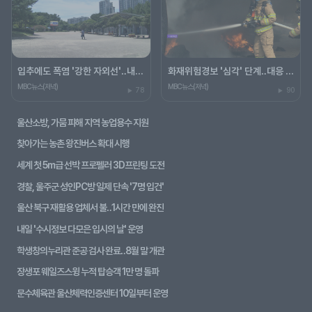
입추에도 폭염 '강한 자외선'‥내일 25~33도
화재위험경보 '심각' 단계‥대응 태세 강화
MBC뉴스(저녁)
MBC뉴스(저녁)
78
90
울산소방, 가뭄 피해 지역 농업용수 지원
찾아가는 농촌 왕진버스 확대 시행
세계 첫 5m급 선박 프로펠러 3D프린팅 도전
경찰, 울주군 성인PC방 일제 단속 '7명 입건'
울산 북구 재활용 업체서 불‥1시간 만에 완진
내일 '수시정보 다모은 입시의 날' 운영
학생창의누리관 준공 검사 완료‥8월 말 개관
장생포 웨일즈스윙 누적 탑승객 1만 명 돌파
문수체육관 울산체력인증센터 10일부터 운영