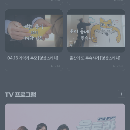
294
380
04.16 기억과 추모 [영상스케치]
울산에 또 무슈샤가 [영상스케치]
214
253
더
TV 프로그램
보
기