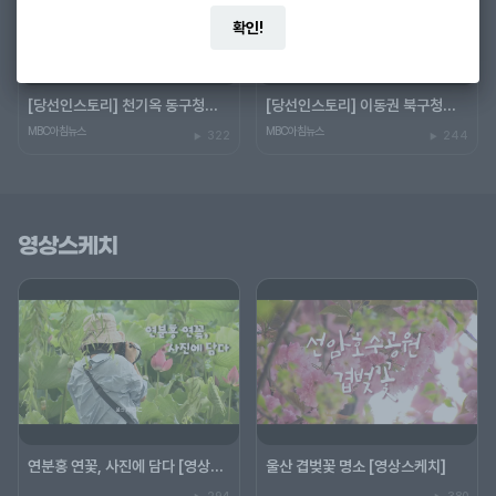
확인!
[당선인스토리] 천기옥 동구청장 당선인 "동구 토박이"
[당선인스토리] 이동권 북구청장 당선인 "경험은 힘"
MBC아침뉴스
MBC아침뉴스
322
244
영상스케치
연분홍 연꽃, 사진에 담다 [영상스케치]
울산 겹벚꽃 명소 [영상스케치]