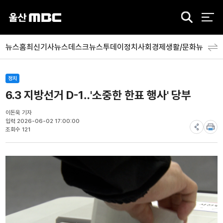
검
색
뉴스홈
최신기사
뉴스데스크
뉴스투데이
정치
사회
경제
생활/문화
뉴스특
정치
6.3 지방선거 D-1‥'소중한 한표 행사' 당부
이돈욱 기자
입력 2026-06-02 17:00:00
조회수 121