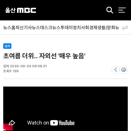
검
색
뉴스홈
최신기사
뉴스데스크
뉴스투데이
정치
사회
경제
생활/문화
뉴스특
날씨
초여름 더위‥ 자외선 '매우 높음'
입력 2026-06-03 09:08:31
조회수 139