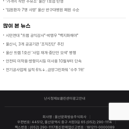
'가격이 착한 주유소' 울산 1호점 탄생
'입원환자 7명 사망' 울산 반구대병원 폐원 수순
많이 본 뉴스
시민연대 "트램 공익감사"·박맹우 "백지화해야"
울산시, 3개 공공기관 '조직진단' 추진
울산 트램 1호선 '사업 재개·중단안 모색' 병행
안전띠 미착용·방향지시등 미사용 10월부터 단속
전기공사업체 실적 6%↓‥금양그린파워 '수주 1위'
난시청제보
클린센터
광고안내
회사명 : 울산문화방송주식회사
우편번호: 44512, 울산광역시 중구 서원3길 65 (052) 290-1114
팩스번호 : (052) 290-1117
통신판매업신고번호 : 181211-0000089