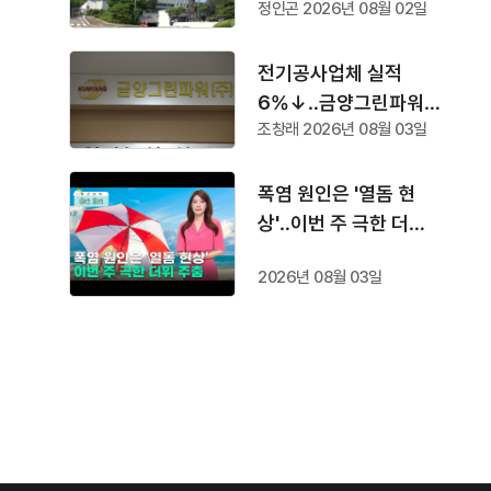
정인곤 2026년 08월 02일
속
전기공사업체 실적
6%↓‥금양그린파워
조창래 2026년 08월 03일
'수주 1위'
폭염 원인은 '열돔 현
상'‥이번 주 극한 더위
주춤
2026년 08월 03일