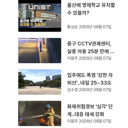
울산에 영재학교 유치할
수 있을까?
홍상순 2026년 08월 07일
중구 CCTV관제센터,
실종 아동 25분 만에 찾
이용주 2026년 08월 07일
아
입추에도 폭염 '강한 자
외선'‥내일 25~33도
김수경 2026년 08월 07일
화재위험경보 '심각' 단
계‥대응 태세 강화
이용주 2026년 08월 07일