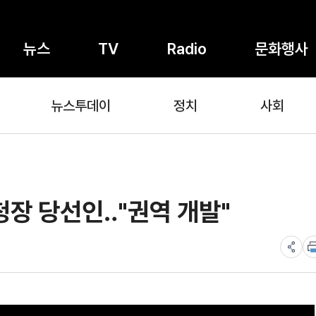
뉴스
TV
Radio
문화행사
뉴스투데이
정치
사회
청장 당선인‥"권역 개발"