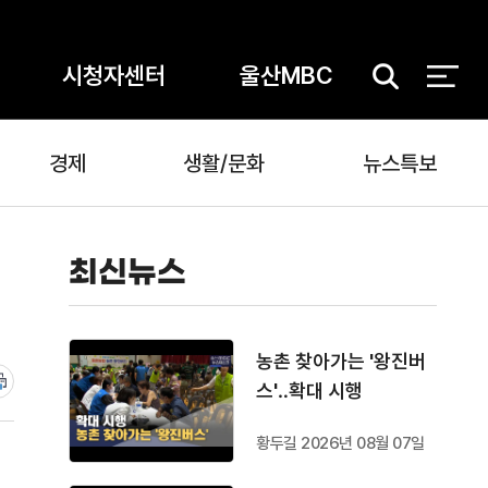
시청자센터
울산MBC
검
색
경제
생활/문화
뉴스특보
최신뉴스
농촌 찾아가는 '왕진버
스'‥확대 시행
황두길 2026년 08월 07일