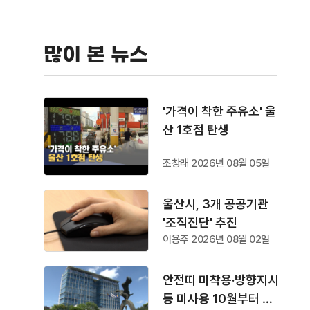
많이 본 뉴스
'가격이 착한 주유소' 울
산 1호점 탄생
조창래 2026년 08월 05일
울산시, 3개 공공기관
'조직진단' 추진
이용주 2026년 08월 02일
안전띠 미착용·방향지시
등 미사용 10월부터 단