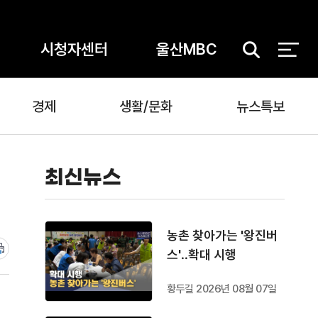
시청자센터
울산MBC
검
색
경제
생활/문화
뉴스특보
최신뉴스
농촌 찾아가는 '왕진버
스'‥확대 시행
황두길 2026년 08월 07일