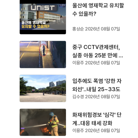
울산에 영재학교 유치할
수 있을까?
홍상순 2026년 08월 07일
중구 CCTV관제센터,
실종 아동 25분 만에 찾
이용주 2026년 08월 07일
아
입추에도 폭염 '강한 자
외선'‥내일 25~33도
김수경 2026년 08월 07일
화재위험경보 '심각' 단
계‥대응 태세 강화
이용주 2026년 08월 07일