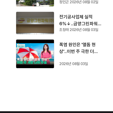
정인곤 2026년 08월 02일
속
전기공사업체 실적
6%↓‥금양그린파워
조창래 2026년 08월 03일
'수주 1위'
폭염 원인은 '열돔 현
상'‥이번 주 극한 더위
주춤
2026년 08월 03일