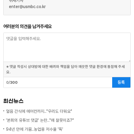
취재기자
enter@usmbc.co.kr
여러분의 의견을 남겨주세요
※ 댓글 작성시 상대방에 대한 배려와 책임을 담아 깨끗한 댓글 환경에 동참해 주세
요.
등록
0/
300
최신뉴스
얼음 간식에 에어컨까지‥"우리도 더워요"
'본회의 유튜브 댓글' 논란.."왜 잘못이죠?"
94년 만에 가뭄‥농업용 저수율 '뚝'