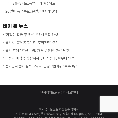
내일 26~34도‥폭염·열대야주의보
20일째 폭염특보‥온열질환자 110명
많이 본 뉴스
'가격이 착한 주유소' 울산 1호점 탄생
울산시, 3개 공공기관 '조직진단' 추진
울산 트램 1호선 '사업 재개·중단안 모색' 병행
안전띠 미착용·방향지시등 미사용 10월부터 단속
전기공사업체 실적 6%↓‥금양그린파워 '수주 1위'
난시청제보
클린센터
광고안내
회사명 : 울산문화방송주식회사
우편번호: 44512, 울산광역시 중구 서원3길 65 (052) 290-1114