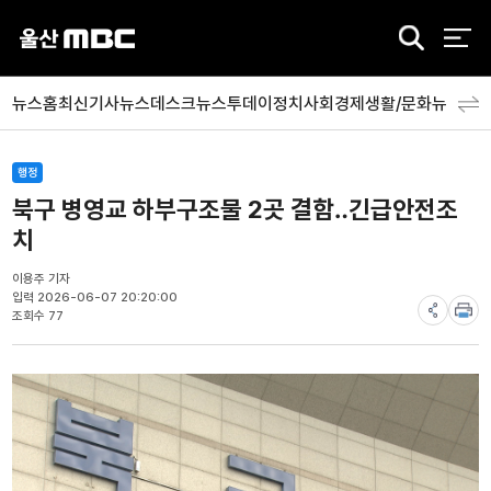
검
색
뉴스홈
최신기사
뉴스데스크
뉴스투데이
정치
사회
경제
생활/문화
뉴스특
행정
북구 병영교 하부구조물 2곳 결함‥긴급안전조
치
이용주 기자
입력 2026-06-07 20:20:00
조회수 77