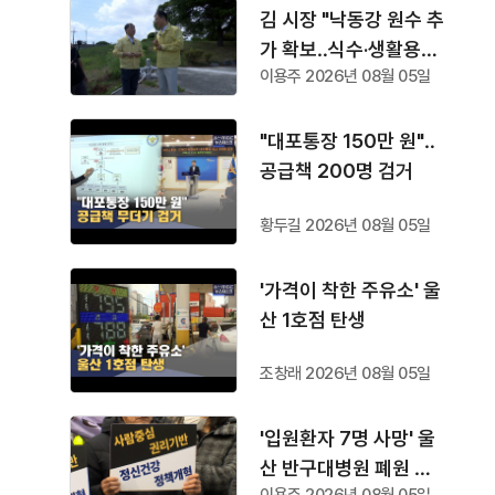
김 시장 "낙동강 원수 추
가 확보‥식수·생활용수
이용주 2026년 08월 05일
공급"
"대포통장 150만 원"‥
공급책 200명 검거
황두길 2026년 08월 05일
'가격이 착한 주유소' 울
산 1호점 탄생
조창래 2026년 08월 05일
'입원환자 7명 사망' 울
산 반구대병원 폐원 수