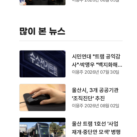
이용주 2026년 08월 05일
순
많이 본 뉴스
시민연대 "트램 공익감
사"·박맹우 "백지화해
이용주 2026년 07월 30일
야"
울산시, 3개 공공기관
'조직진단' 추진
이용주 2026년 08월 02일
울산 트램 1호선 '사업
재개·중단안 모색' 병행