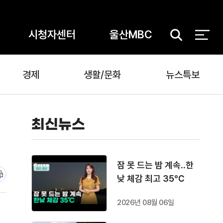
시청자센터
울산MBC
검
색
경제
생활/문화
뉴스특보
최신뉴스
잠 못 드는 밤 계속‥한
낮 체감 최고 35℃
2026년 08월 06일