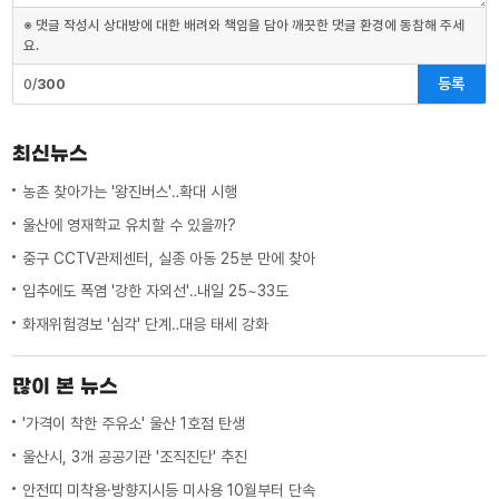
※ 댓글 작성시 상대방에 대한 배려와 책임을 담아 깨끗한 댓글 환경에 동참해 주세
요.
등록
0/
300
최신뉴스
농촌 찾아가는 '왕진버스'‥확대 시행
울산에 영재학교 유치할 수 있을까?
중구 CCTV관제센터, 실종 아동 25분 만에 찾아
입추에도 폭염 '강한 자외선'‥내일 25~33도
화재위험경보 '심각' 단계‥대응 태세 강화
많이 본 뉴스
'가격이 착한 주유소' 울산 1호점 탄생
울산시, 3개 공공기관 '조직진단' 추진
안전띠 미착용·방향지시등 미사용 10월부터 단속