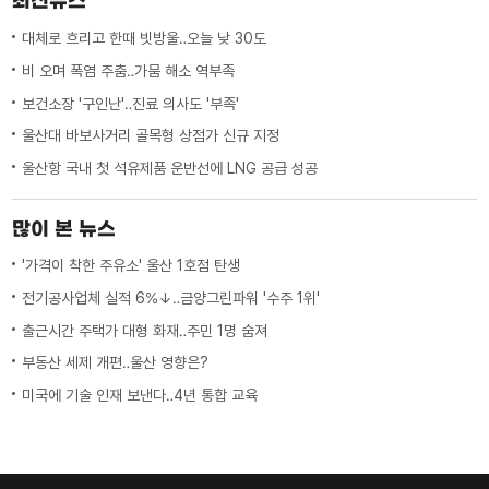
최신뉴스
대체로 흐리고 한때 빗방울‥오늘 낮 30도
비 오며 폭염 주춤‥가뭄 해소 역부족
보건소장 '구인난'‥진료 의사도 '부족'
울산대 바보사거리 골목형 상점가 신규 지정
울산항 국내 첫 석유제품 운반선에 LNG 공급 성공
많이 본 뉴스
'가격이 착한 주유소' 울산 1호점 탄생
전기공사업체 실적 6%↓‥금양그린파워 '수주 1위'
출근시간 주택가 대형 화재‥주민 1명 숨져
부동산 세제 개편‥울산 영향은?
미국에 기술 인재 보낸다‥4년 통합 교육