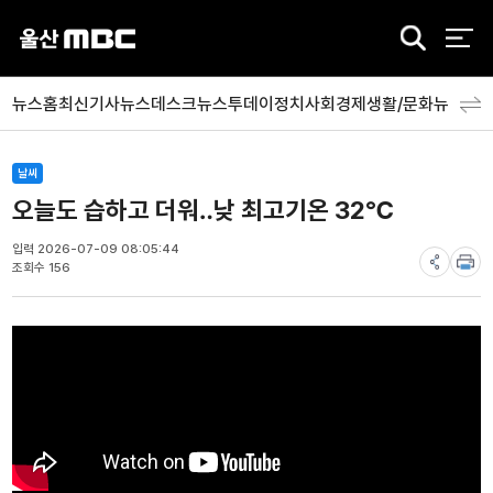
검
색
뉴스홈
최신기사
뉴스데스크
뉴스투데이
정치
사회
경제
생활/문화
뉴스특
날씨
오늘도 습하고 더워‥낮 최고기온 32℃
입력 2026-07-09 08:05:44
조회수 156