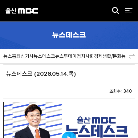
검
색
뉴스데스크
뉴스홈
최신기사
뉴스데스크
뉴스투데이
정치
사회
경제
생활/문화
뉴스특
뉴스데스크 (2026.05.14.목)
조회수 : 340