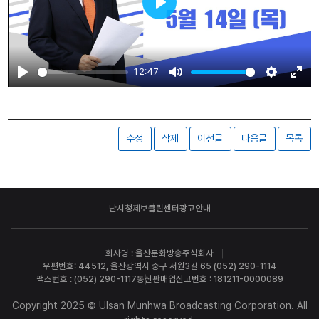
Play
12:47
Play
Mute
Settings
Ente
fulls
수정
삭제
이전글
다음글
목록
난시청제보
클린센터
광고안내
회사명 : 울산문화방송주식회사
우편번호: 44512, 울산광역시 중구 서원3길 65 (052) 290-1114
팩스번호 : (052) 290-1117
통신판매업신고번호 : 181211-0000089
Copyright 2025 © Ulsan Munhwa Broadcasting Corporation. All