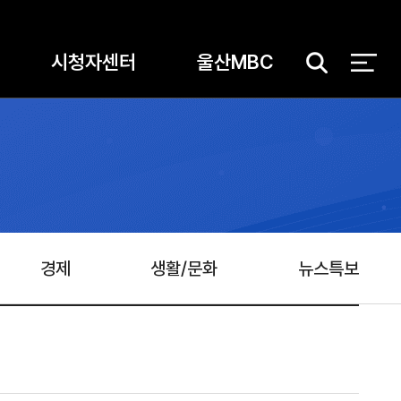
시청자센터
울산MBC
검
색
경제
생활/문화
뉴스특보