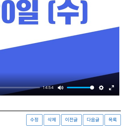
14:54
Mute
Settings
Enter
fullscreen
수정
삭제
이전글
다음글
목록